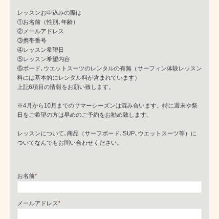
レッスンお申込みの際は
①お名前（性別､年齢）
②メールアドレス
③携帯番号
④レッスン希望日
⑤レッスン希望内容
⑥ボード､ウエットスーツのレンタルの有無（サーフィン体験レッスン
料には基本的にレンタル料が含まれています）
上記6項目の情報をお願い致します。
※4月から10月までのサマーシーズンは混み合います。特に週末や祭
日をご希望の方は早めのご予約をお勧め致します。
レッスンについて､商品（サーフボード､SUP､ウエットスーツ等）に
ついてなんでもお問い合わせください。
お名前
*
メールアドレス
*