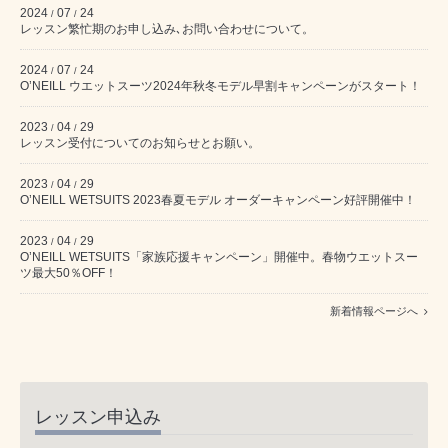
2024
07
24
/
/
レッスン繁忙期のお申し込み､お問い合わせについて。
2024
07
24
/
/
O’NEILL ウエットスーツ2024年秋冬モデル早割キャンペーンがスタート！
2023
04
29
/
/
レッスン受付についてのお知らせとお願い。
2023
04
29
/
/
O’NEILL WETSUITS 2023春夏モデル オーダーキャンペーン好評開催中！
2023
04
29
/
/
O’NEILL WETSUITS「家族応援キャンペーン」開催中。春物ウエットスー
ツ最大50％OFF！
新着情報ページへ
レッスン申込み