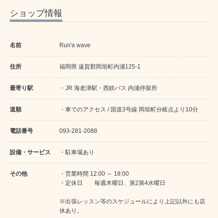
ショップ情報
名前
Run'a wave
住所
福岡県 遠賀郡岡垣町内浦125-1
最寄り駅
・JR 海老津駅・西鉄バス 内浦停留所
道順
・車でのアクセス / 国道3号線 岡垣町分岐点より10分
電話番号
093-281-2088
設備・サービス
・駐車場あり
その他
・営業時間 12:00 ～ 18:00
・定休日 毎週木曜日、第2第4水曜日
※出張レッスン等のスケジュールにより上記以外にも店
休あり。