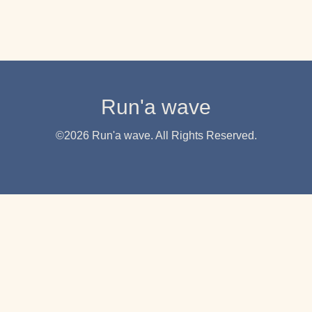
Run'a wave
©2026
Run'a wave
. All Rights Reserved.