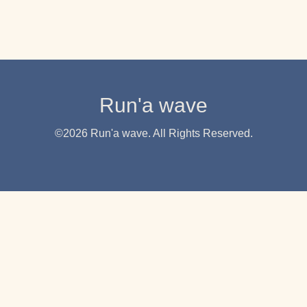
Run'a wave
©2026
Run'a wave
. All Rights Reserved.