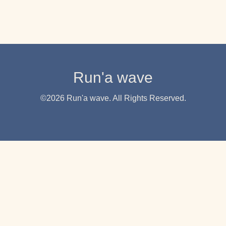
Run'a wave
©2026
Run'a wave
. All Rights Reserved.