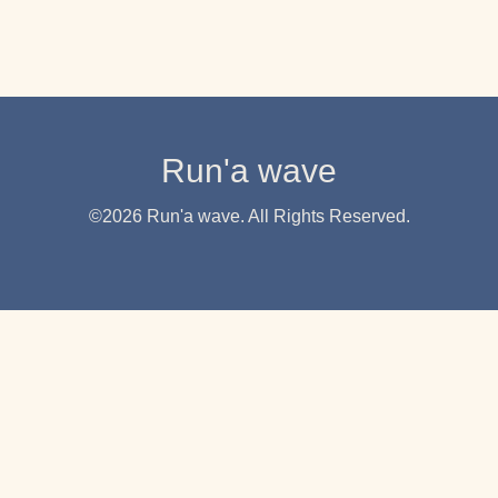
Run'a wave
©2026
Run'a wave
. All Rights Reserved.