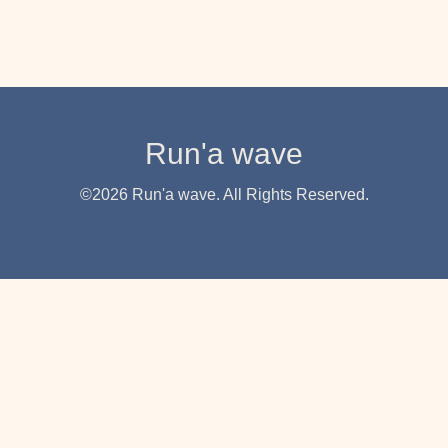
Run'a wave
©2026
Run'a wave
. All Rights Reserved.