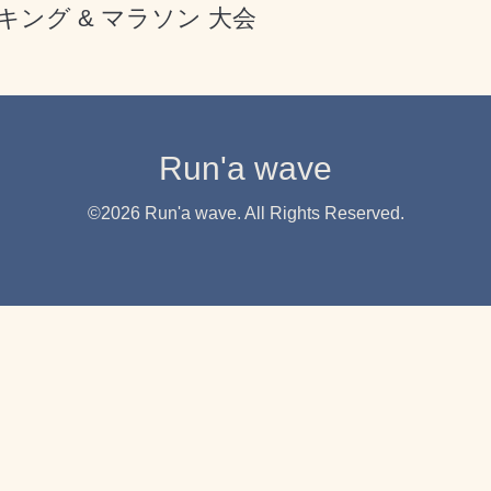
ング & マラソン 大会
Run'a wave
©2026
Run'a wave
. All Rights Reserved.